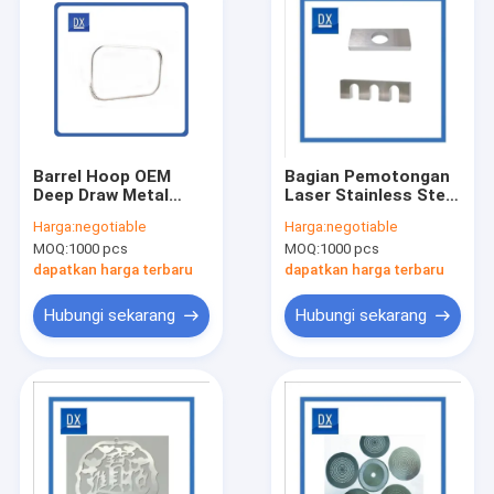
Barrel Hoop OEM
Bagian Pemotongan
Deep Draw Metal
Laser Stainless Steel
Forming
Bagian Halus Bagian
Harga:
negotiable
Harga:
negotiable
Listrik
MOQ:
1000 pcs
MOQ:
1000 pcs
dapatkan harga terbaru
dapatkan harga terbaru
Hubungi sekarang
Hubungi sekarang
Rumah
Produk
Video