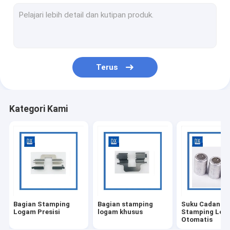
Fabrikasi Lembaran Logam
Braket Stamping
Stempel Lembaran Logam
Terus
Klip Stamping Logam
Suku Cadang Mesin Presisi Tinggi
Kategori Kami
Bagian titanium mesin CNC
Mesin CNC Medis
Mesin Pengecoran
Kopling Berulir Baja
Bagian Stamping
Bagian stamping
Suku Cadang
Lengan Bushing Logam
Logam Presisi
logam khusus
Stamping Log
Otomatis