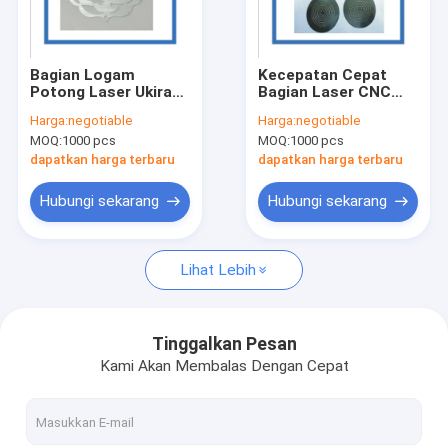
Tentang kami
Tur Pabrik
Bagian Logam
Kecepatan Cepat
Potong Laser Ukiran
Bagian Laser CNC
Kontrol kualitas
Presisi Tinggi
Transmisi Ringan
Harga:
negotiable
Harga:
negotiable
Kata Lubang Halus
MOQ:
1000 pcs
MOQ:
1000 pcs
Permintaan Penawaran
dapatkan harga terbaru
dapatkan harga terbaru
Hubungi sekarang
Hubungi sekarang
Bagian Stamping Logam Presisi
Lihat Lebih
Bagian stamping logam khusus
Suku Cadang Stamping Logam Otomatis
Tinggalkan Pesan
Kami Akan Membalas Dengan Cepat
Bagian Pemotongan Laser
Stamping Logam Deep Draw