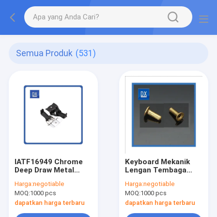
Semua Produk
(531)
IATF16949 Chrome
Keyboard Mekanik
Deep Draw Metal
Lengan Tembaga
Stamping Bracket
Bagian Stamping
Harga:
negotiable
Harga:
negotiable
Logam CAD
MOQ:
1000 pcs
MOQ:
1000 pcs
dapatkan harga terbaru
dapatkan harga terbaru