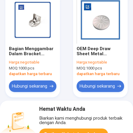
Bagian Menggambar
OEM Deep Draw
Dalam Bracket
Sheet Metal
Stamping Logam
Stamping Bagian
Harga:
negotiable
Harga:
negotiable
ODM
Elektronik
MOQ:
1000 pcs
MOQ:
1000 pcs
dapatkan harga terbaru
dapatkan harga terbaru
Hubungi sekarang
Hubungi sekarang
Hemat Waktu Anda
Biarkan kami menghubungi produk terbaik
dengan Anda.