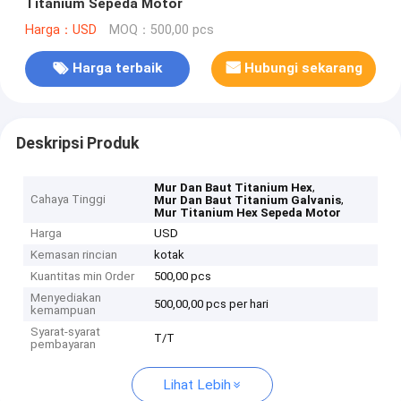
Titanium Sepeda Motor
Harga：USD
MOQ：500,00 pcs
Harga terbaik
Hubungi sekarang
Deskripsi Produk
,
Mur Dan Baut Titanium Hex
Cahaya Tinggi
,
Mur Dan Baut Titanium Galvanis
Mur Titanium Hex Sepeda Motor
Harga
USD
Kemasan rincian
kotak
Kuantitas min Order
500,00 pcs
Menyediakan
500,00,00 pcs per hari
kemampuan
Syarat-syarat
T/T
pembayaran
Lihat Lebih