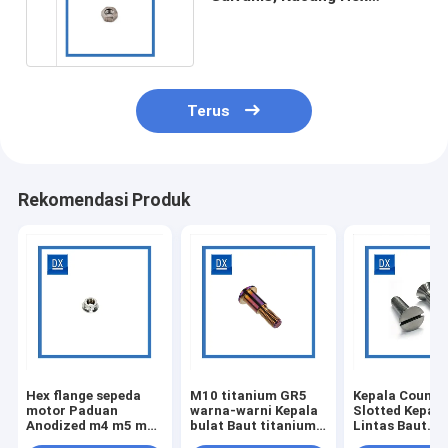
Titanium Sepeda Motor
Terus
Rekomendasi Produk
Hex flange sepeda
M10 titanium GR5
Kepala Counte
motor Paduan
warna-warni Kepala
Slotted Kepala
Anodized m4 m5 m6
bulat Baut titanium
Lintas Baut
m8 m10 m14 mur
dengan logo khusus
Titanium M3 