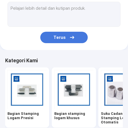
Klip Stamping Logam
Suku Cadang Mesin Presisi Tinggi
Bagian titanium mesin CNC
Terus
Mesin CNC Medis
Mesin Pengecoran
Kategori Kami
Kopling Berulir Baja
Lengan Bushing Logam
Mur dan baut titanium
Sekrup Titanium
Bagian Stamping
Bagian stamping
Suku Cadang
Suku Cadang Gigi Cacing
Logam Presisi
logam khusus
Stamping Log
Otomatis