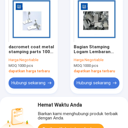
dacromet coat metal
Bagian Stamping
stamping parts 1000
Logam Lembaran
Hours Salt Spray
Dacromet Ketahanan
Harga:
Negotiable
Harga:
Negotiable
Test
Korosi
MOQ:
1000 pcs
MOQ:
1000 pcs
dapatkan harga terbaru
dapatkan harga terbaru
Hubungi sekarang
Hubungi sekarang
Hemat Waktu Anda
Biarkan kami menghubungi produk terbaik
dengan Anda.