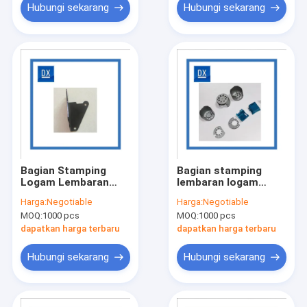
Hubungi sekarang
Hubungi sekarang
Bagian Stamping
Bagian stamping
Logam Lembaran
lembaran logam
Gas Alam Lukisan
Motor Listrik Medis
Harga:
Negotiable
Harga:
Negotiable
Hitam
MOQ:
1000 pcs
MOQ:
1000 pcs
dapatkan harga terbaru
dapatkan harga terbaru
Hubungi sekarang
Hubungi sekarang