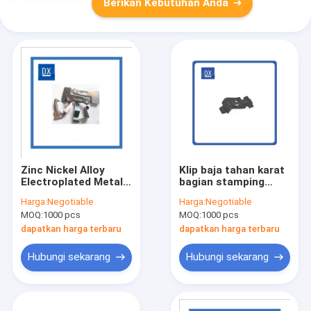
Berikan Kebutuhan Anda
Zinc Nickel Alloy
Klip baja tahan karat
Electroplated Metal
bagian stamping
Stamping Parts
logam pernis
Harga:
Negotiable
Harga:
Negotiable
Untuk Industri
MOQ:
1000 pcs
MOQ:
1000 pcs
dapatkan harga terbaru
dapatkan harga terbaru
Hubungi sekarang
Hubungi sekarang