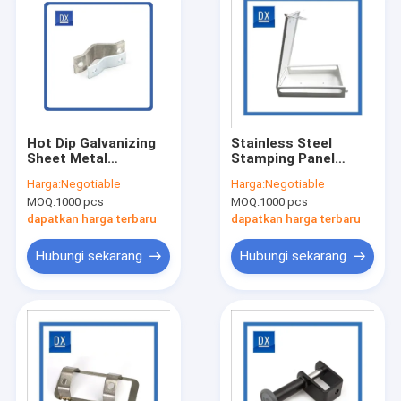
Hot Dip Galvanizing
Stainless Steel
Sheet Metal
Stamping Panel
Stamping Bagian
Logam Bahan Logam
Harga:
Negotiable
Harga:
Negotiable
Stainless Steel
SS
MOQ:
1000 pcs
MOQ:
1000 pcs
dapatkan harga terbaru
dapatkan harga terbaru
Hubungi sekarang
Hubungi sekarang
Rumah
Produk
Tentang kita