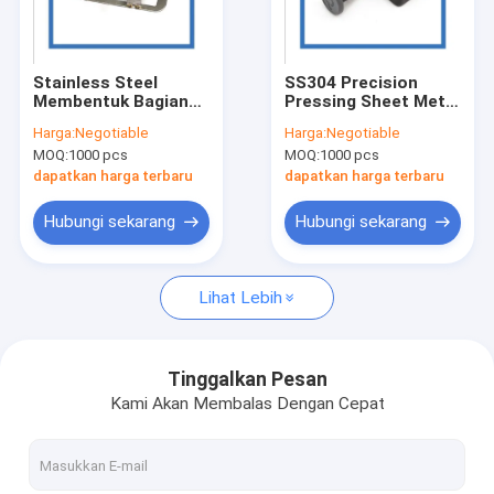
Hubungi kami
Stainless Steel
SS304 Precision
Membentuk Bagian
Pressing Sheet Metal
Bagian Stamping Logam Presisi
Stamping Logam
Parts Black Powder
Harga:
Negotiable
Harga:
Negotiable
Coated
MOQ:
1000 pcs
MOQ:
1000 pcs
Bagian stamping logam khusus
dapatkan harga terbaru
dapatkan harga terbaru
Suku Cadang Stamping Logam Otomatis
Hubungi sekarang
Hubungi sekarang
Bagian Pemotongan Laser
Lihat Lebih
Stamping Logam Deep Draw
Fabrikasi Lembaran Logam
Tinggalkan Pesan
Kami Akan Membalas Dengan Cepat
Braket Stamping
Stempel Lembaran Logam