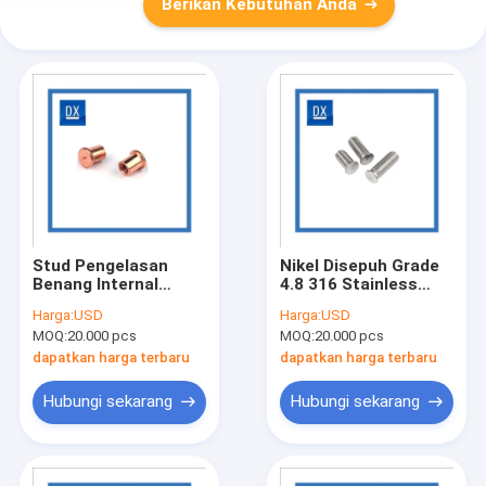
Berikan Kebutuhan Anda
Stud Pengelasan
Nikel Disepuh Grade
Benang Internal
4.8 316 Stainless
Tembaga Berlapis
Steel Weld Studs
Harga:
USD
Harga:
USD
Baja Paduan
MOQ:
20.000 pcs
MOQ:
20.000 pcs
Disesuaikan
dapatkan harga terbaru
dapatkan harga terbaru
Hubungi sekarang
Hubungi sekarang