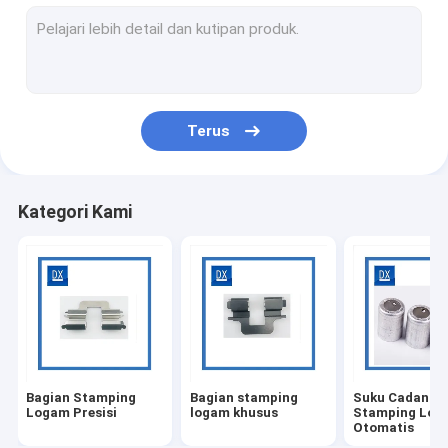
Fabrikasi Lembaran Logam
Braket Stamping
Stempel Lembaran Logam
Terus
Klip Stamping Logam
Suku Cadang Mesin Presisi Tinggi
Kategori Kami
Bagian titanium mesin CNC
Mesin CNC Medis
Mesin Pengecoran
Kopling Berulir Baja
Bagian Stamping
Bagian stamping
Suku Cadang
Lengan Bushing Logam
Logam Presisi
logam khusus
Stamping Log
Otomatis