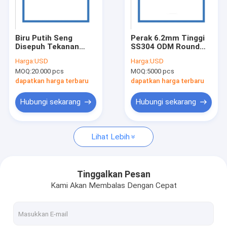
Tentang kami
Tur Pabrik
Biru Putih Seng
Perak 6.2mm Tinggi
Disepuh Tekanan
SS304 ODM Round
Kontrol kualitas
Weld Stud Blind Hole
Base Weld Nut
Harga:
USD
Harga:
USD
M3 Carbon Steel
MOQ:
20.000 pcs
MOQ:
5000 pcs
Permintaan Penawaran
dapatkan harga terbaru
dapatkan harga terbaru
Hubungi sekarang
Hubungi sekarang
Bagian Stamping Logam Presisi
Lihat Lebih
Bagian stamping logam khusus
Suku Cadang Stamping Logam Otomatis
Tinggalkan Pesan
Kami Akan Membalas Dengan Cepat
Bagian Pemotongan Laser
Stamping Logam Deep Draw