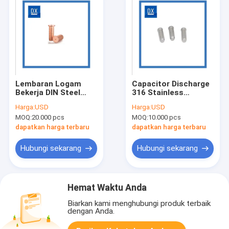
Lembaran Logam
Capacitor Discharge
Bekerja DIN Steel
316 Stainless
Grade 4.8 ODM
Welding Steel Studs
Harga:
USD
Harga:
USD
Threaded Stud
Bulat
MOQ:
20.000 pcs
MOQ:
10.000 pcs
dapatkan harga terbaru
dapatkan harga terbaru
Hubungi sekarang
Hubungi sekarang
Hemat Waktu Anda
Biarkan kami menghubungi produk terbaik
dengan Anda.