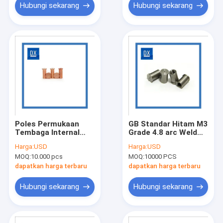
Hubungi sekarang
Hubungi sekarang
Poles Permukaan
GB Standar Hitam M3
Tembaga Internal
Grade 4.8 arc Weld
Weldable Threaded
Steel Stud
Harga:
USD
Harga:
USD
Studs
MOQ:
10.000 pcs
MOQ:
10000 PCS
dapatkan harga terbaru
dapatkan harga terbaru
Hubungi sekarang
Hubungi sekarang