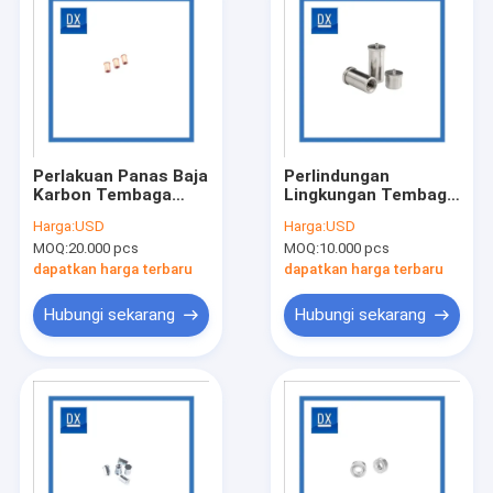
Perlakuan Panas Baja
Perlindungan
Karbon Tembaga
Lingkungan Tembaga
Disepuh Weld Stud
Tin Plated Spot Weld
Harga:
USD
Harga:
USD
Studs Round
MOQ:
20.000 pcs
MOQ:
10.000 pcs
dapatkan harga terbaru
dapatkan harga terbaru
Hubungi sekarang
Hubungi sekarang
Rumah
Produk
Video