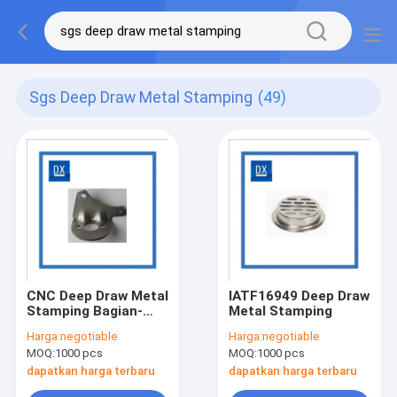
Sgs Deep Draw Metal Stamping
(49)
CNC Deep Draw Metal
IATF16949 Deep Draw
Stamping Bagian-
Metal Stamping
bagian Mesin
Harga:
negotiable
Harga:
negotiable
Pertanian
MOQ:
1000 pcs
MOQ:
1000 pcs
dapatkan harga terbaru
dapatkan harga terbaru