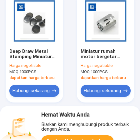
Deep Draw Metal
Miniatur rumah
Stamping Miniatur
motor bergetar
Tombol Perumahan
dalam penarikan
Harga:
negotiable
Harga:
negotiable
Baterai
logam stamping
MOQ:
1000PCS
MOQ:
1000PCS
dapatkan harga terbaru
dapatkan harga terbaru
Hubungi sekarang
Hubungi sekarang
Hemat Waktu Anda
Biarkan kami menghubungi produk terbaik
dengan Anda.