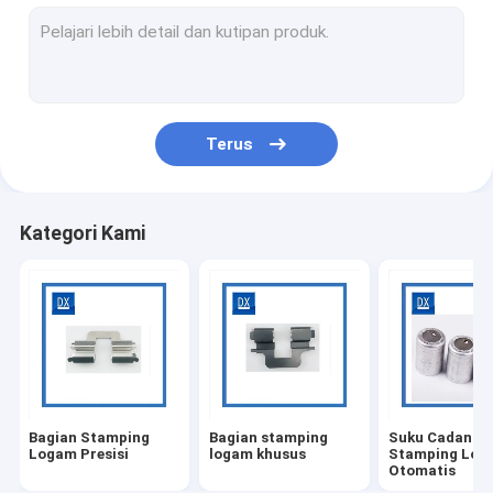
Fabrikasi Lembaran Logam
Braket Stamping
Stempel Lembaran Logam
Terus
Klip Stamping Logam
Suku Cadang Mesin Presisi Tinggi
Kategori Kami
Bagian titanium mesin CNC
Mesin CNC Medis
Mesin Pengecoran
Kopling Berulir Baja
Bagian Stamping
Bagian stamping
Suku Cadang
Lengan Bushing Logam
Logam Presisi
logam khusus
Stamping Log
Otomatis