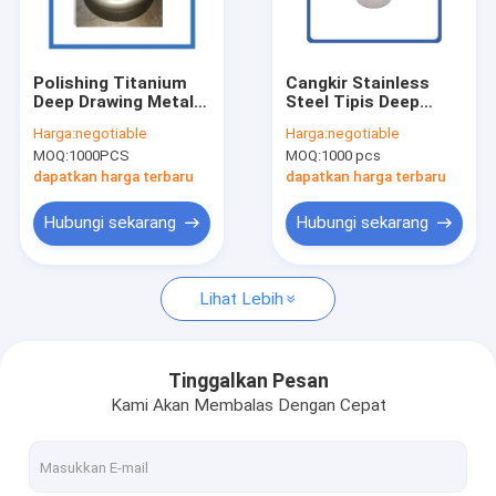
Tentang kami
Tur Pabrik
Polishing Titanium
Cangkir Stainless
Deep Drawing Metal
Steel Tipis Deep
Kontrol kualitas
Stamping Lukisan
Draw Metal Stamping
Harga:
negotiable
Harga:
negotiable
Hitam
MOQ:
1000PCS
MOQ:
1000 pcs
Permintaan Penawaran
dapatkan harga terbaru
dapatkan harga terbaru
Hubungi sekarang
Hubungi sekarang
Bagian Stamping Logam Presisi
Lihat Lebih
Bagian stamping logam khusus
Suku Cadang Stamping Logam Otomatis
Tinggalkan Pesan
Kami Akan Membalas Dengan Cepat
Bagian Pemotongan Laser
Stamping Logam Deep Draw