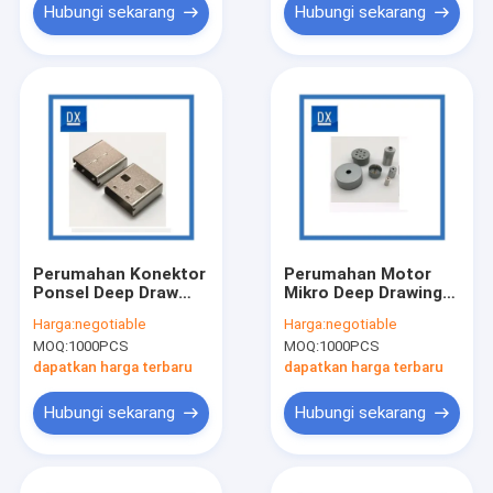
Hubungi sekarang
Hubungi sekarang
Perumahan Konektor
Perumahan Motor
Ponsel Deep Draw
Mikro Deep Drawing
Metal Stamping
Metal Stamping
Harga:
negotiable
Harga:
negotiable
Disesuaikan
MOQ:
1000PCS
MOQ:
1000PCS
dapatkan harga terbaru
dapatkan harga terbaru
Hubungi sekarang
Hubungi sekarang