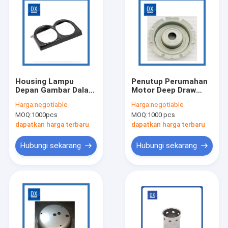
Housing Lampu
Penutup Perumahan
Depan Gambar Dalam
Motor Deep Draw
Stamping Logam
Metal Stamping
Harga:
negotiable
Harga:
negotiable
MOQ:
1000pcs
MOQ:
1000 pcs
dapatkan harga terbaru
dapatkan harga terbaru
Hubungi sekarang
Hubungi sekarang
Rumah
Produk
Video