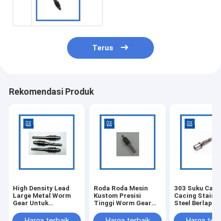
Elektroforesis Hitam
Terus
Rekomendasi Produk
High Density Lead
Roda Roda Mesin
303 Suku Cad
Large Metal Worm
Kustom Presisi
Cacing Stainle
Gear Untuk
Tinggi Worm Gear
Steel Berlapis
Penambangan Bijih
304 316 Stainless
Untuk Bagian
Steel
LSA
Harga terbaik
Harga terbaik
Harga terb