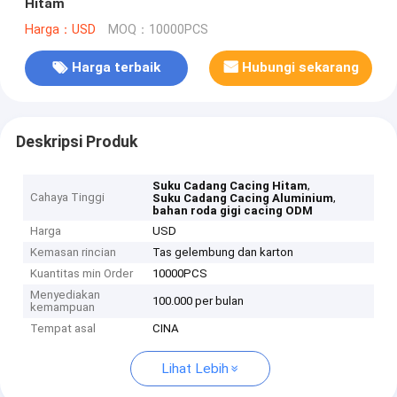
Hitam
Harga：USD
MOQ：10000PCS
Harga terbaik
Hubungi sekarang
Deskripsi Produk
,
Suku Cadang Cacing Hitam
Cahaya Tinggi
,
Suku Cadang Cacing Aluminium
bahan roda gigi cacing ODM
Harga
USD
Kemasan rincian
Tas gelembung dan karton
Kuantitas min Order
10000PCS
Menyediakan
100.000 per bulan
kemampuan
Tempat asal
CINA
Lihat Lebih