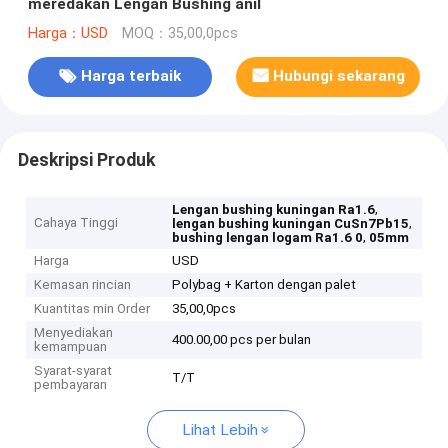
meredakan Lengan Bushing anil
Harga：USD
MOQ：35,00,0pcs
Harga terbaik
Hubungi sekarang
Deskripsi Produk
,
Lengan bushing kuningan Ra1.6
Cahaya Tinggi
,
lengan bushing kuningan CuSn7Pb15
,
bushing lengan logam Ra1.6 0
05mm
Harga
USD
Kemasan rincian
Polybag + Karton dengan palet
Kuantitas min Order
35,00,0pcs
Menyediakan
400.00,00 pcs per bulan
kemampuan
Syarat-syarat
T/T
pembayaran
Lihat Lebih