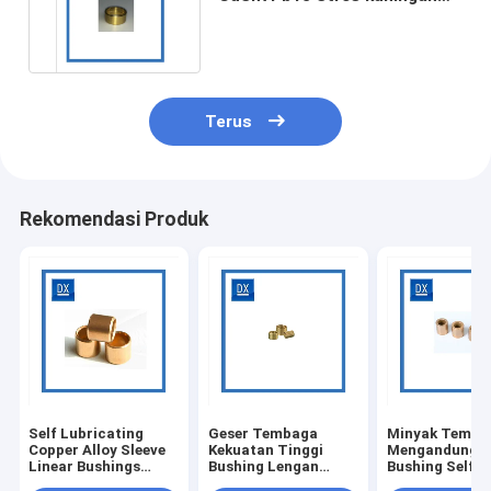
meredakan Lengan Bushing
anil
Terus
Rekomendasi Produk
Self Lubricating
Geser Tembaga
Minyak Temba
Copper Alloy Sleeve
Kekuatan Tinggi
Mengandung
Linear Bushings
Bushing Lengan
Bushing Self
Aksesoris Mekanik
Berdinding Tipis
Lubricating 3