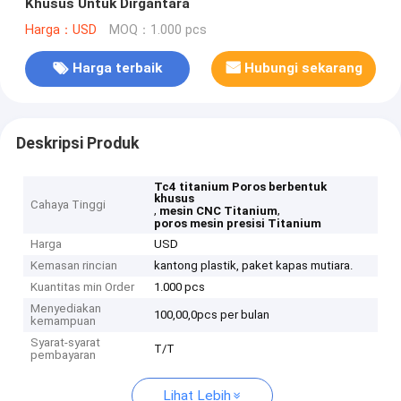
Khusus Untuk Dirgantara
Harga：USD
MOQ：1.000 pcs
Harga terbaik
Hubungi sekarang
Deskripsi Produk
Tc4 titanium Poros berbentuk
khusus
Cahaya Tinggi
,
,
mesin CNC Titanium
poros mesin presisi Titanium
Harga
USD
Kemasan rincian
kantong plastik, paket kapas mutiara.
Kuantitas min Order
1.000 pcs
Menyediakan
100,00,0pcs per bulan
kemampuan
Syarat-syarat
T/T
pembayaran
Lihat Lebih