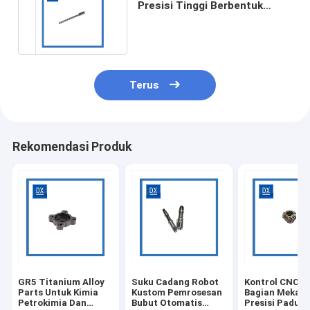
Presisi Tinggi Berbentuk
Khusus Untuk Dirgantara
Terus
Rekomendasi Produk
GR5 Titanium Alloy
Suku Cadang Robot
Kontrol CNC B
Parts Untuk Kimia
Kustom Pemrosesan
Bagian Mekani
Petrokimia Dan
Bubut Otomatis
Presisi Padua