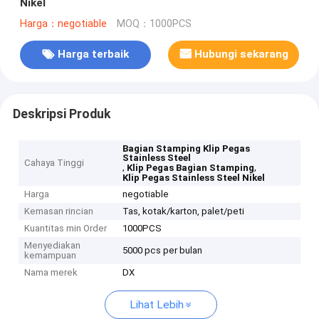
Nikel
Harga：negotiable
MOQ：1000PCS
Harga terbaik
Hubungi sekarang
Deskripsi Produk
Bagian Stamping Klip Pegas
Stainless Steel
Cahaya Tinggi
,
,
Klip Pegas Bagian Stamping
Klip Pegas Stainless Steel Nikel
Harga
negotiable
Kemasan rincian
Tas, kotak/karton, palet/peti
Kuantitas min Order
1000PCS
Menyediakan
5000 pcs per bulan
kemampuan
Nama merek
DX
Lihat Lebih