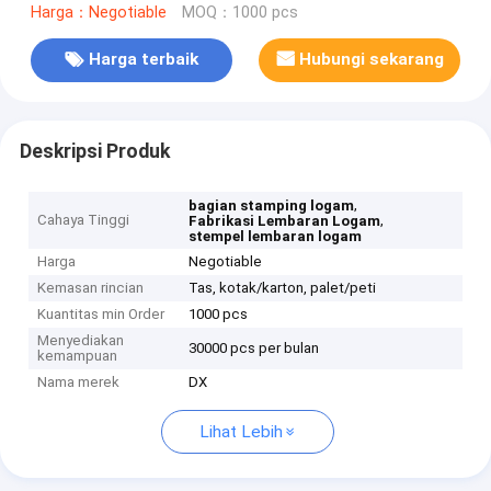
Harga：Negotiable
MOQ：1000 pcs
Harga terbaik
Hubungi sekarang
Deskripsi Produk
,
bagian stamping logam
Cahaya Tinggi
,
Fabrikasi Lembaran Logam
stempel lembaran logam
Harga
Negotiable
Kemasan rincian
Tas, kotak/karton, palet/peti
Kuantitas min Order
1000 pcs
Menyediakan
30000 pcs per bulan
kemampuan
Nama merek
DX
Lihat Lebih