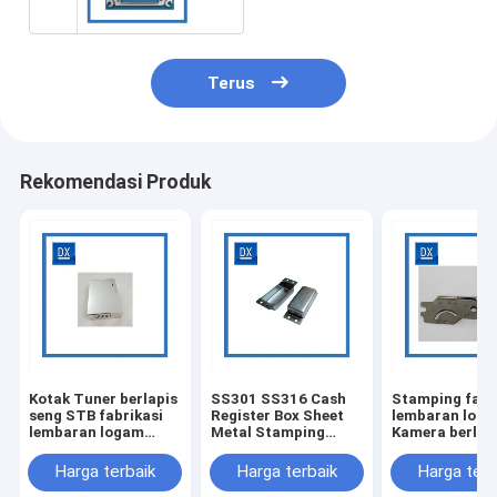
Terus
Rekomendasi Produk
Kotak Tuner berlapis
SS301 SS316 Cash
Stamping fabr
seng STB fabrikasi
Register Box Sheet
lembaran log
lembaran logam
Metal Stamping
Kamera berlap
stamping
Parts
Harga terbaik
Harga terbaik
Harga terb